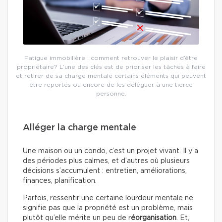
Fatigue immobilière : comment retrouver le plaisir d’être
propriétaire? L’une des clés est de prioriser les tâches à faire
et retirer de sa charge mentale certains éléments qui peuvent
être reportés ou encore de les déléguer à une tierce
personne.
Alléger la charge mentale
Une maison ou un condo, c’est un projet vivant. Il y a
des périodes plus calmes, et d’autres où plusieurs
décisions s’accumulent : entretien, améliorations,
finances, planification.
Parfois, ressentir une certaine lourdeur mentale ne
signifie pas que la propriété est un problème, mais
plutôt qu’elle mérite un peu de r
éorganisation
. Et,