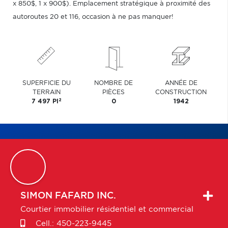
x 850$, 1 x 900$). Emplacement stratégique à proximité des
autoroutes 20 et 116, occasion à ne pas manquer!
SUPERFICIE DU
NOMBRE DE
ANNÉE DE
TERRAIN
PIÈCES
CONSTRUCTION
2
7 497 PI
0
1942
SIMON
FAFARD INC.
Courtier immobilier résidentiel et commercial
Cell.:
450-223-9445