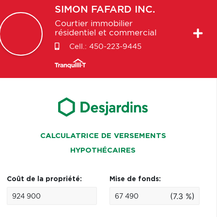
SIMON
FAFARD INC.
Courtier immobilier
résidentiel et commercial
Cell.:
450-223-9445
CALCULATRICE DE VERSEMENTS
HYPOTHÉCAIRES
Coût de la propriété:
Mise de fonds:
(7.3 %)