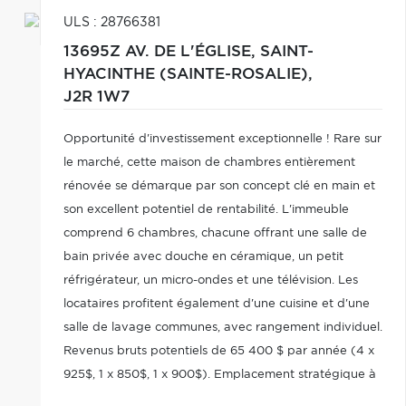
ULS : 28766381
13695Z AV. DE L'ÉGLISE,
SAINT-
HYACINTHE (SAINTE-ROSALIE),
J2R 1W7
Opportunité d'investissement exceptionnelle ! Rare sur
le marché, cette maison de chambres entièrement
rénovée se démarque par son concept clé en main et
son excellent potentiel de rentabilité. L'immeuble
comprend 6 chambres, chacune offrant une salle de
bain privée avec douche en céramique, un petit
réfrigérateur, un micro-ondes et une télévision. Les
locataires profitent également d'une cuisine et d'une
salle de lavage communes, avec rangement individuel.
Revenus bruts potentiels de 65 400 $ par année (4 x
925$, 1 x 850$, 1 x 900$). Emplacement stratégique à
proximité des autoroutes 20 et 116, occasion à ne pas