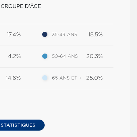
 GROUPE D'ÂGE
17.4%
18.5%
35-49 ANS
4.2%
20.3%
50-64 ANS
14.6%
25.0%
65 ANS ET +
 STATISTIQUES