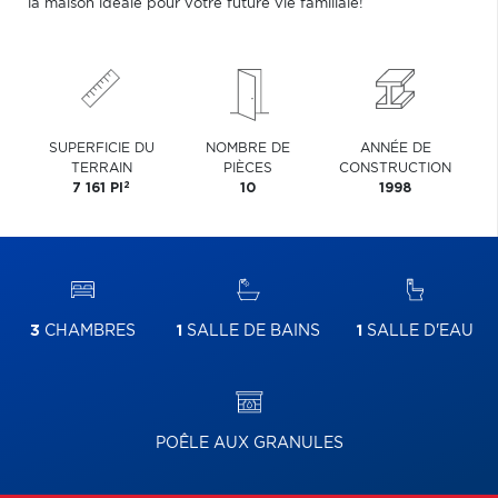
la maison idéale pour votre future vie familiale!
SUPERFICIE DU
NOMBRE DE
ANNÉE DE
TERRAIN
PIÈCES
CONSTRUCTION
2
7 161 PI
10
1998
3
CHAMBRES
1
SALLE DE BAINS
1
SALLE D'EAU
POÊLE AUX GRANULES