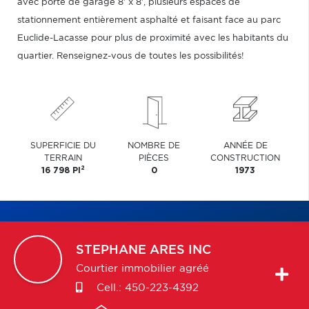
avec porte de garage 8' x 8', plusieurs espaces de
stationnement entièrement asphalté et faisant face au parc
Euclide-Lacasse pour plus de proximité avec les habitants du
quartier. Renseignez-vous de toutes les possibilités!
SUPERFICIE DU
NOMBRE DE
ANNÉE DE
TERRAIN
PIÈCES
CONSTRUCTION
2
16 798 PI
0
1973
STEPHANE
ARES INC
Courtier immobilier agréé
Cell.:
450-223-4392