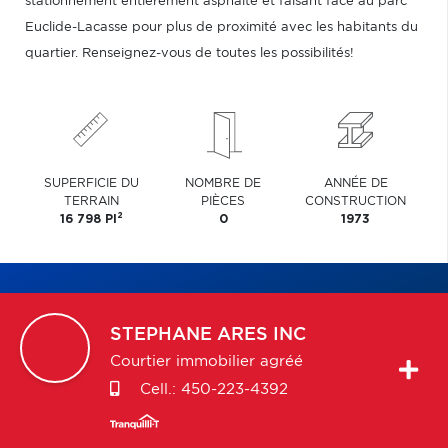
stationnement entièrement asphalté et faisant face au parc
Euclide-Lacasse pour plus de proximité avec les habitants du
quartier. Renseignez-vous de toutes les possibilités!
SUPERFICIE DU
NOMBRE DE
ANNÉE DE
TERRAIN
PIÈCES
CONSTRUCTION
2
16 798 PI
0
1973
STEPHANE
ARES INC
Courtier immobilier agréé
Cell.:
450-223-4392