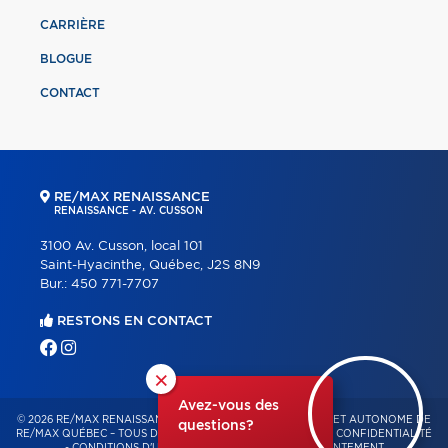
CARRIÈRE
BLOGUE
CONTACT
RE/MAX RENAISSANCE
RENAISSANCE - AV. CUSSON
3100 Av. Cusson, local 101
Saint-Hyacinthe, Québec, J2S 8N9
Bur.:
450 771-7707
RESTONS EN CONTACT
×
Avez-vous des
© 2026 RE/MAX RENAISSANCE – FRANCHISÉ INDÉPENDANT ET AUTONOME DE
questions?
RE/MAX QUÉBEC – TOUS DROITS RÉSERVÉS -
POLITIQUE DE CONFIDENTIALITÉ
-
CONDITIONS D'UTILISATION
-
GESTION DU CONSENTEMENT