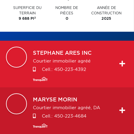
SUPERFICIE DU
NOMBRE DE
ANNÉE DE
TERRAIN
PIÈCES
CONSTRUCTION
2
9 688 PI
0
2025
STEPHANE
ARES INC
Courtier immobilier agréé
Cell.:
450-223-4392
MARYSE
MORIN
Courtier immobilier agréé, DA
Cell.:
450-223-4684