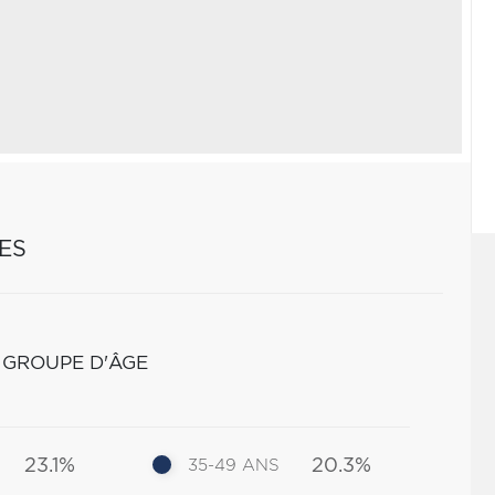
ES
 GROUPE D'ÂGE
23.1%
20.3%
35-49 ANS