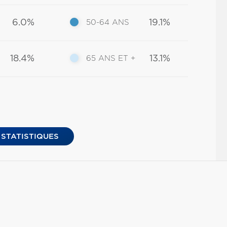
6.0%
19.1%
50-64 ANS
18.4%
13.1%
65 ANS ET +
 STATISTIQUES