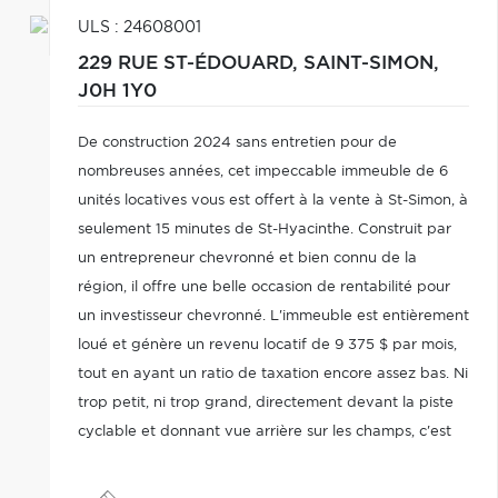
ULS : 24608001
229 RUE ST-ÉDOUARD,
SAINT-SIMON,
J0H 1Y0
De construction 2024 sans entretien pour de
nombreuses années, cet impeccable immeuble de 6
unités locatives vous est offert à la vente à St-Simon, à
seulement 15 minutes de St-Hyacinthe. Construit par
un entrepreneur chevronné et bien connu de la
région, il offre une belle occasion de rentabilité pour
un investisseur chevronné. L'immeuble est entièrement
loué et génère un revenu locatif de 9 375 $ par mois,
tout en ayant un ratio de taxation encore assez bas. Ni
trop petit, ni trop grand, directement devant la piste
cyclable et donnant vue arrière sur les champs, c'est
l'endroit tout indiqué à ajouter maintenant à votre
parc immobilier!