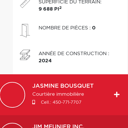
SUPERFICIE DU TERRAIN
:
2
9 688 PI
NOMBRE DE PIÈCES
:
0
ANNÉE DE CONSTRUCTION
:
2024
JASMINE
BOUSQUET
Courtière immobilière
Cell.:
450-771-7707
JIM
MEUNIER INC.