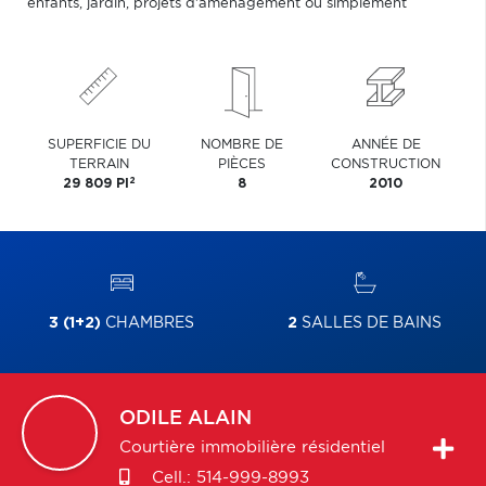
enfants, jardin, projets d'aménagement ou simplement
SUPERFICIE DU
NOMBRE DE
ANNÉE DE
TERRAIN
PIÈCES
CONSTRUCTION
2
29 809 PI
8
2010
3 (1+2)
CHAMBRES
2
SALLES DE BAINS
ODILE
ALAIN
Courtière immobilière résidentiel
Cell.:
514-999-8993