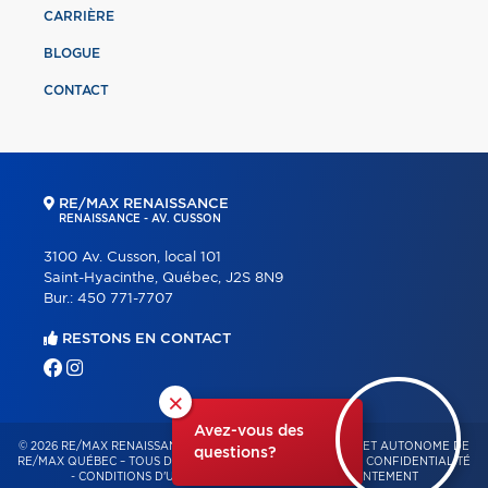
CARRIÈRE
BLOGUE
CONTACT
RE/MAX RENAISSANCE
RENAISSANCE - AV. CUSSON
3100 Av. Cusson, local 101
Saint-Hyacinthe, Québec, J2S 8N9
Bur.:
450 771-7707
RESTONS EN CONTACT
×
Avez-vous des
© 2026 RE/MAX RENAISSANCE – FRANCHISÉ INDÉPENDANT ET AUTONOME DE
questions?
RE/MAX QUÉBEC – TOUS DROITS RÉSERVÉS -
POLITIQUE DE CONFIDENTIALITÉ
-
CONDITIONS D'UTILISATION
-
GESTION DU CONSENTEMENT