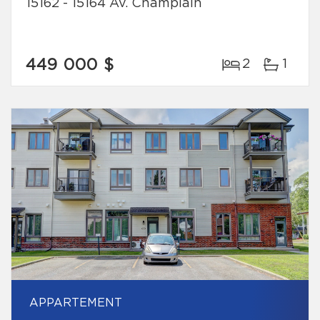
15162 - 15164 Av. Champlain
449 000 $
2
1
APPARTEMENT