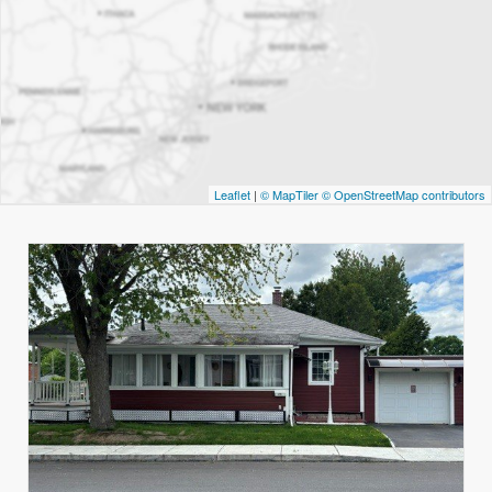
Leaflet
|
© MapTiler
© OpenStreetMap contributors