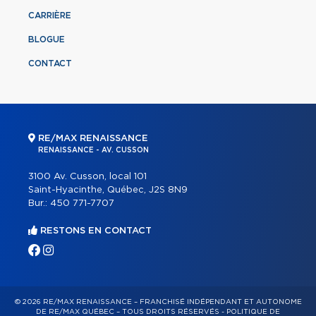
CARRIÈRE
BLOGUE
CONTACT
RE/MAX RENAISSANCE
RENAISSANCE - AV. CUSSON
3100 Av. Cusson, local 101
Saint-Hyacinthe, Québec, J2S 8N9
Bur.:
450 771-7707
RESTONS EN CONTACT
© 2026 RE/MAX RENAISSANCE – FRANCHISÉ INDÉPENDANT ET AUTONOME
DE RE/MAX QUÉBEC – TOUS DROITS RÉSERVÉS -
POLITIQUE DE