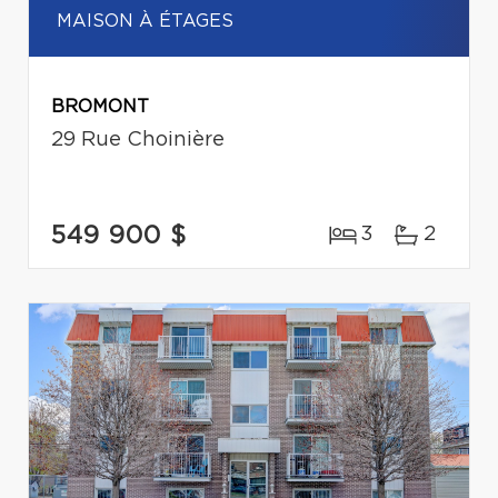
MAISON À ÉTAGES
BROMONT
29 Rue Choinière
549 900 $
3
2