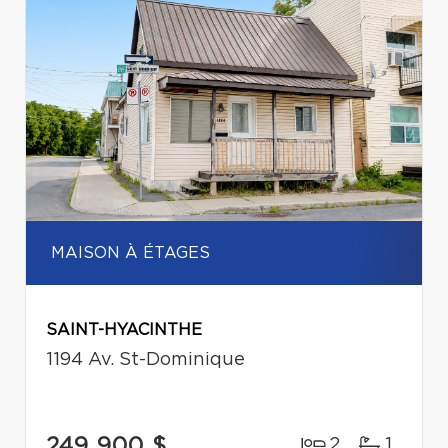
MAISON À ÉTAGES
SAINT-HYACINTHE
1194 Av. St-Dominique
249 900 $
2
1