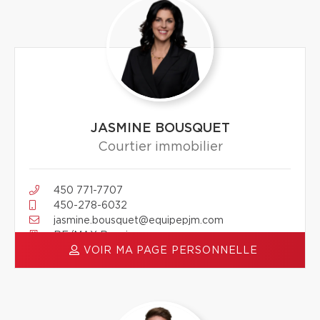
JASMINE BOUSQUET
Courtier immobilier
450 771-7707
450-278-6032
jasmine.bousquet@equipepjm.com
RE/MAX Renaissance
VOIR MA PAGE PERSONNELLE