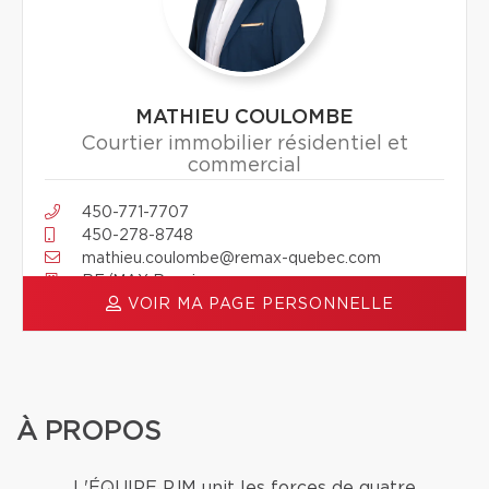
MATHIEU COULOMBE
Courtier immobilier résidentiel et
commercial
450-771-7707
450-278-8748
mathieu.coulombe@remax-quebec.com
RE/MAX Renaissance
VOIR MA PAGE PERSONNELLE
À PROPOS
L'ÉQUIPE PJM unit les forces de quatre