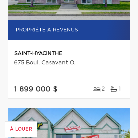
PROPRIÉTÉ À REVENUS
SAINT-HYACINTHE
675 Boul. Casavant O.
1 899 000 $
2
1
À LOUER