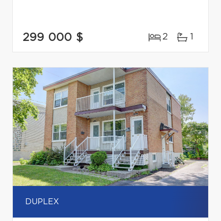
299 000 $
2
1
DUPLEX